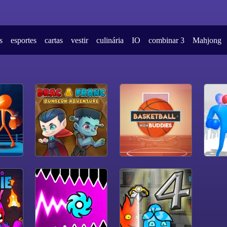
s
esportes
cartas
vestir
culinária
IO
combinar 3
Mahjong