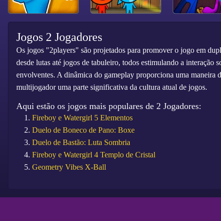
Jogos 2 Jogadores
Os jogos "2players" são projetados para promover o jogo em dupl
desde lutas até jogos de tabuleiro, todos estimulando a interação 
envolventes. A dinâmica do gameplay proporciona uma maneira div
multijogador uma parte significativa da cultura atual de jogos.
Aqui estão os jogos mais populares de 2 Jogadores:
Fireboy e Watergirl 5 Elementos
Duelo de Boneco de Pano: Boxe
Duelo de Bastão: Luta Sombria
Fireboy e Watergirl 4 Templo de Cristal
Geometry Vibes X-Ball