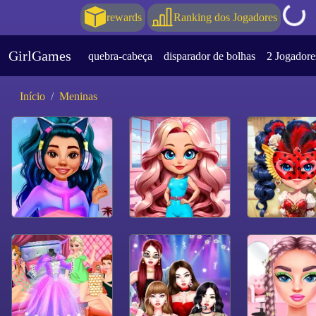
rewards
Ranking dos Jogadores
GirlGames
quebra-cabeça
disparador de bolhas
2 Jogadore
Início
Meninas