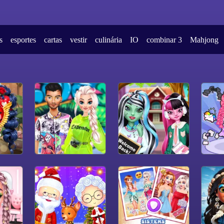
s
esportes
cartas
vestir
culinária
IO
combinar 3
Mahjong